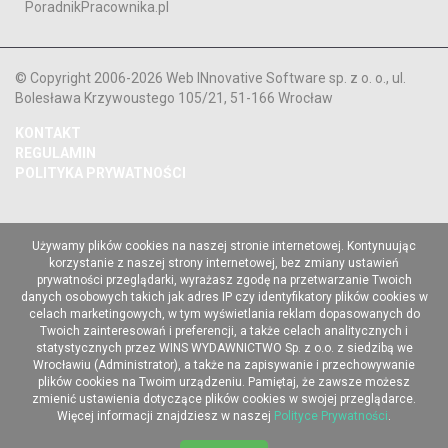
PoradnikPracownika.pl
© Copyright 2006-2026 Web INnovative Software sp. z o. o., ul.
Bolesława Krzywoustego 105/21, 51-166 Wrocław
KONTAKT
REGULAMIN
POLITYKA PRYWATNOŚCI
Używamy plików cookies na naszej stronie internetowej. Kontynuując
korzystanie z naszej strony internetowej, bez zmiany ustawień
prywatności przeglądarki, wyrażasz zgodę na przetwarzanie Twoich
danych osobowych takich jak adres IP czy identyfikatory plików cookies w
celach marketingowych, w tym wyświetlania reklam dopasowanych do
Twoich zainteresowań i preferencji, a także celach analitycznych i
statystycznych przez WINS WYDAWNICTWO Sp. z o.o. z siedzibą we
Wrocławiu (Administrator), a także na zapisywanie i przechowywanie
plików cookies na Twoim urządzeniu. Pamiętaj, że zawsze możesz
zmienić ustawienia dotyczące plików cookies w swojej przeglądarce.
Więcej informacji znajdziesz w naszej
Polityce Prywatności
.