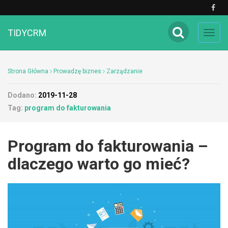
TIDYCRM
Toggl
navig
Strona Główna
Prowadzę biznes
Zarządzanie
Dodano:
2019-11-28
Tag:
program do fakturowania
Program do fakturowania –
dlaczego warto go mieć?