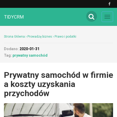
TIDYCRM
Toggl
navig
Strona Główna
Prowadzę biznes
Prawo i podatki
Dodano:
2020-01-31
Tag:
prywatny samochód
Prywatny samochód w firmie
a koszty uzyskania
przychodów