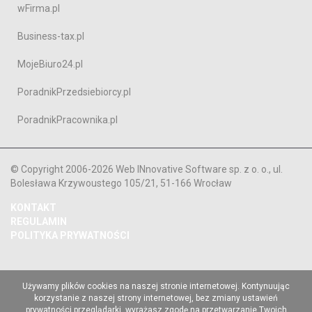
wFirma.pl
Business-tax.pl
MojeBiuro24.pl
PoradnikPrzedsiebiorcy.pl
PoradnikPracownika.pl
© Copyright 2006-2026 Web INnovative Software sp. z o. o., ul.
Bolesława Krzywoustego 105/21, 51-166 Wrocław
KONTAKT
REGULAMIN
POLITYKA PRYWATNOŚCI
Używamy plików cookies na naszej stronie internetowej. Kontynuując
korzystanie z naszej strony internetowej, bez zmiany ustawień
prywatności przeglądarki, wyrażasz zgodę na przetwarzanie Twoich