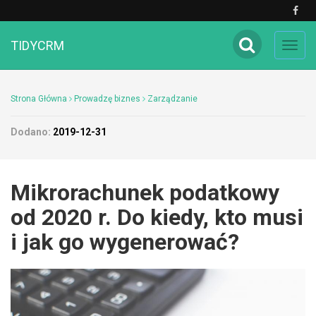
TIDYCRM
Toggl
navig
Strona Główna
Prowadzę biznes
Zarządzanie
Dodano:
2019-12-31
Mikrorachunek podatkowy
od 2020 r. Do kiedy, kto musi
i jak go wygenerować?