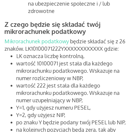
na ubezpieczenie społeczne i / lub
zdrowotne
Z czego będzie się składać twój
mikrorachunek podatkowy
Mikrorachunek podatkowy
będzie składać się z 26
znaków.
LK10100071222YXXXXXXXXXXXX
gdzie:
LK oznacza liczbę kontrolną,
wartość 10100071 jest stała dla każdego
mikrorachunku podatkowego. Wskazuje na
numer rozliczeniowy w NBP,
wartość 222 jest stała dla każdego
mikrorachunku podatkowego. Wskazuje na
numer uzupełniający w NBP,
Y=1, gdy użyjesz numeru PESEL,
Y=2, gdy użyjesz NIP,
po znaku Y będzie podany twój PESEL lub NIP,
na kolejnych pozycjach będą zera, tak aby