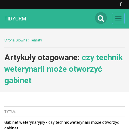
TIDYCRM
Toggl
navig
Strona Główna
Tematy
Artykuły otagowane:
czy technik
weterynarii może otworzyć
gabinet
TYTUŁ
Gabinet weterynaryjny - czy technik weterynarii może otworzyć
gabinet