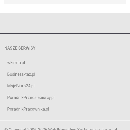
NASZE SERWISY
wFirma.pl
Business-tax.pl
MojeBiuro24.pl
PoradnikPrzedsiebiorcy.pl
PoradnikPracownika.pl
© Copyright 2006-2026 Web INnovative Software sp. z o. o., ul.