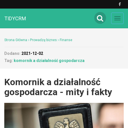
TIDYCRM
Toggl
navig
Strona Główna
Prowadzę biznes
Finanse
Dodano:
2021-12-02
Tag:
komornik a działalność gospodarcza
Komornik a działalność
gospodarcza - mity i fakty