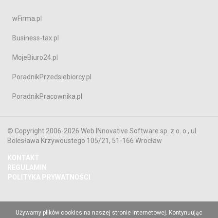
wFirma.pl
Business-tax.pl
MojeBiuro24.pl
PoradnikPrzedsiebiorcy.pl
PoradnikPracownika.pl
© Copyright 2006-2026 Web INnovative Software sp. z o. o., ul.
Bolesława Krzywoustego 105/21, 51-166 Wrocław
KONTAKT
REGULAMIN
POLITYKA PRYWATNOŚCI
Używamy plików cookies na naszej stronie internetowej. Kontynuując