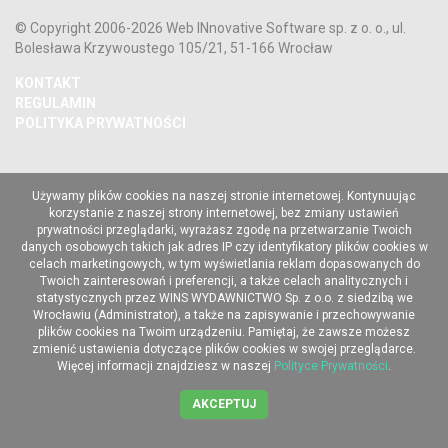
© Copyright 2006-2026 Web INnovative Software sp. z o. o., ul.
Bolesława Krzywoustego 105/21, 51-166 Wrocław
KONTAKT
REGULAMIN
POLITYKA PRYWATNOŚCI
Używamy plików cookies na naszej stronie internetowej. Kontynuując
korzystanie z naszej strony internetowej, bez zmiany ustawień
prywatności przeglądarki, wyrażasz zgodę na przetwarzanie Twoich
danych osobowych takich jak adres IP czy identyfikatory plików cookies w
celach marketingowych, w tym wyświetlania reklam dopasowanych do
Twoich zainteresowań i preferencji, a także celach analitycznych i
statystycznych przez WINS WYDAWNICTWO Sp. z o.o. z siedzibą we
Wrocławiu (Administrator), a także na zapisywanie i przechowywanie
plików cookies na Twoim urządzeniu. Pamiętaj, że zawsze możesz
zmienić ustawienia dotyczące plików cookies w swojej przeglądarce.
Więcej informacji znajdziesz w naszej
Polityce Prywatności
.
AKCEPTUJ