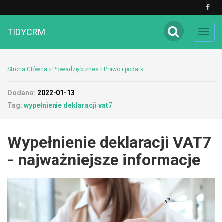
TIDYCRM
Toggl
navig
Strona Główna
Prowadzę biznes
Prawo i podatki
Dodano:
2022-01-13
Tag:
wypełnienie deklaracji vat7
Wypełnienie deklaracji VAT7
- najważniejsze informacje