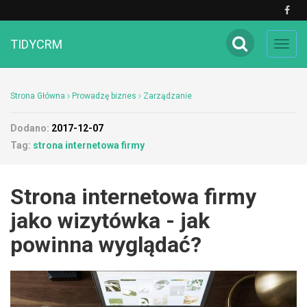
TIDYCRM
Toggl
navig
Strona Główna
Prowadzę biznes
Zarządzanie
Dodano:
2017-12-07
Tag:
strona internetowa firmy
Strona internetowa firmy
jako wizytówka - jak
powinna wyglądać?