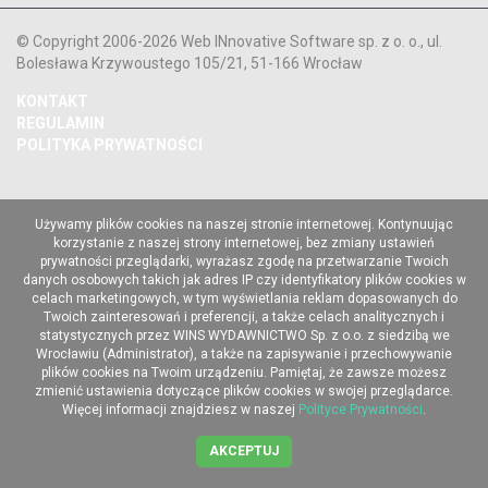
© Copyright 2006-2026 Web INnovative Software sp. z o. o., ul.
Bolesława Krzywoustego 105/21, 51-166 Wrocław
KONTAKT
REGULAMIN
POLITYKA PRYWATNOŚCI
Używamy plików cookies na naszej stronie internetowej. Kontynuując
korzystanie z naszej strony internetowej, bez zmiany ustawień
prywatności przeglądarki, wyrażasz zgodę na przetwarzanie Twoich
danych osobowych takich jak adres IP czy identyfikatory plików cookies w
celach marketingowych, w tym wyświetlania reklam dopasowanych do
Twoich zainteresowań i preferencji, a także celach analitycznych i
statystycznych przez WINS WYDAWNICTWO Sp. z o.o. z siedzibą we
Wrocławiu (Administrator), a także na zapisywanie i przechowywanie
plików cookies na Twoim urządzeniu. Pamiętaj, że zawsze możesz
zmienić ustawienia dotyczące plików cookies w swojej przeglądarce.
Więcej informacji znajdziesz w naszej
Polityce Prywatności
.
AKCEPTUJ