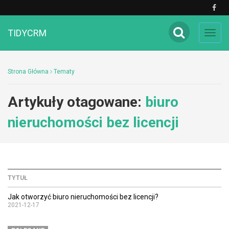
TIDYCRM
Toggl
navig
Strona Główna
Tematy
Artykuły otagowane:
biuro
nieruchomości bez licencji
TYTUŁ
Jak otworzyć biuro nieruchomości bez licencji?
2021-12-17