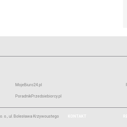
MojeBiuro24.pl
PoradnikPrzedsiebiorcy.pl
. o., ul. Bolesława Krzywoustego
KONTAKT
R