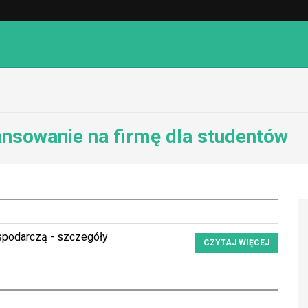
ansowanie na firmę dla studentów
spodarczą - szczegóły
CZYTAJ WIĘCEJ