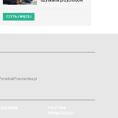
uzyskania przychodów
CZYTAJ WIĘCEJ
PoradnikPracownika.pl
EGULAMIN
POLITYKA
PRYWATNOŚCI