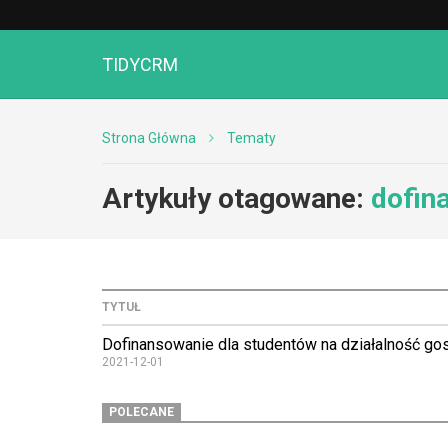
TIDYCRM
Strona Główna
Tematy
Artykuły otagowane:
dofin
TYTUŁ
Dofinansowanie dla studentów na działalność go
2021-12-01
POLECANE