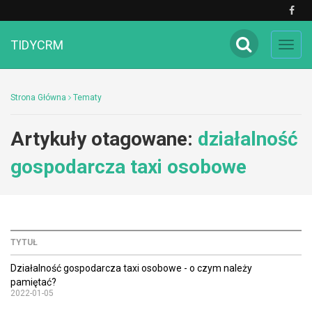
TIDYCRM
Toggl
navig
Strona Główna
Tematy
Artykuły otagowane:
działalność
gospodarcza taxi osobowe
TYTUŁ
Działalność gospodarcza taxi osobowe - o czym należy
pamiętać?
2022-01-05