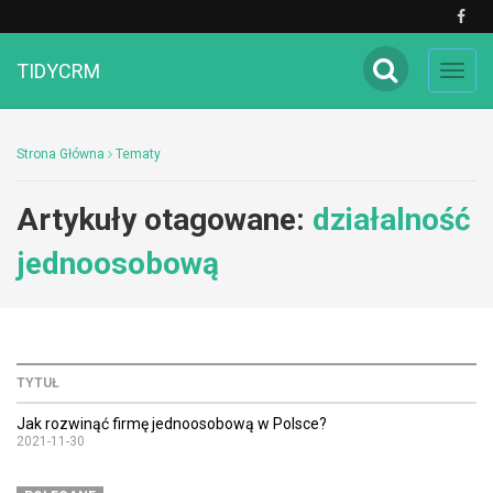
TIDYCRM
Toggl
navig
Strona Główna
Tematy
Artykuły otagowane:
działalność
jednoosobową
TYTUŁ
Jak rozwinąć firmę jednoosobową w Polsce?
2021-11-30