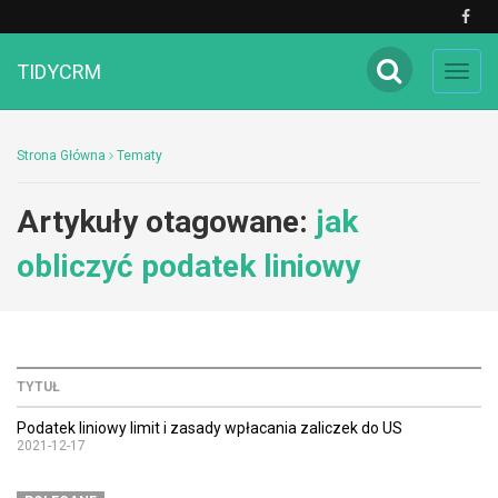
TIDYCRM
Toggl
navig
Strona Główna
Tematy
Artykuły otagowane:
jak
obliczyć podatek liniowy
TYTUŁ
Podatek liniowy limit i zasady wpłacania zaliczek do US
2021-12-17