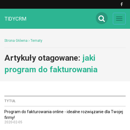
TIDYCRM
Toggl
navig
Strona Główna
Tematy
Artykuły otagowane:
jaki
program do fakturowania
TYTUŁ
Program do fakturowania online - idealne rozwiązanie dla Twojej
firmy!
2020-02-05