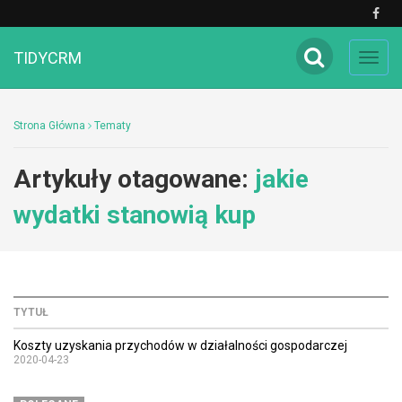
TIDYCRM
Toggl
navig
Strona Główna
Tematy
Artykuły otagowane:
jakie
wydatki stanowią kup
TYTUŁ
Koszty uzyskania przychodów w działalności gospodarczej
2020-04-23