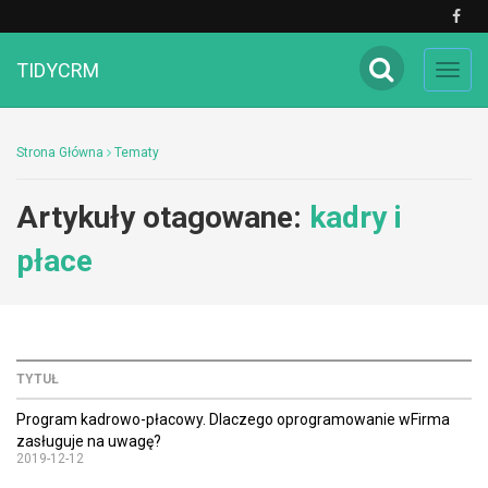
TIDYCRM
Toggl
navig
Strona Główna
Tematy
Artykuły otagowane:
kadry i
płace
TYTUŁ
Program kadrowo-płacowy. Dlaczego oprogramowanie wFirma
zasługuje na uwagę?
2019-12-12