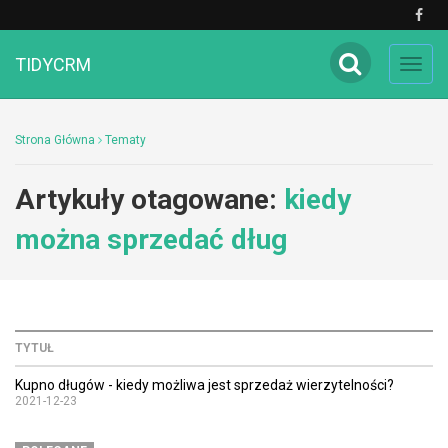
TIDYCRM
Toggl
navig
Strona Główna
Tematy
Artykuły otagowane:
kiedy
można sprzedać dług
TYTUŁ
Kupno długów - kiedy możliwa jest sprzedaż wierzytelności?
2021-12-23