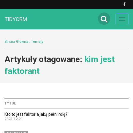
TIDYCRM
Toggl
navig
Strona Główna
Tematy
Artykuły otagowane:
kim jest
faktorant
TYTUŁ
Kto to jest faktor a jaką pełni rolę?
2021-12-21