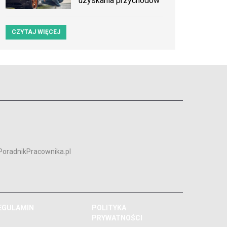
uzyskania przychodów
CZYTAJ WIĘCEJ
PoradnikPracownika.pl
EGULAMIN
POLITYKA
PRYWATNOŚCI