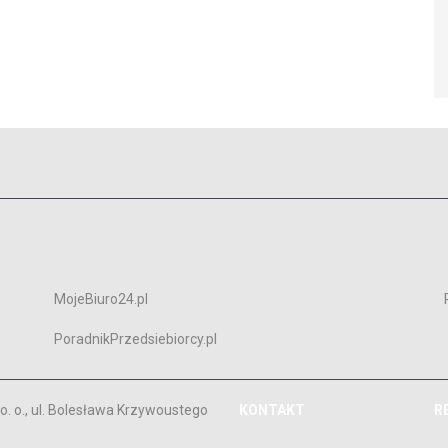
MojeBiuro24.pl
PoradnikPrzedsiebiorcy.pl
. o., ul. Bolesława Krzywoustego
KONTAKT
R