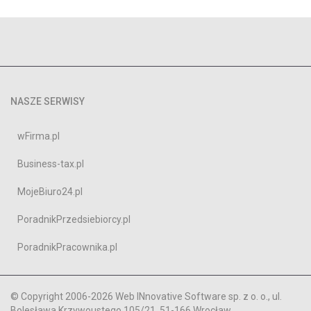
NASZE SERWISY
wFirma.pl
Business-tax.pl
MojeBiuro24.pl
PoradnikPrzedsiebiorcy.pl
PoradnikPracownika.pl
© Copyright 2006-2026 Web INnovative Software sp. z o. o., ul.
Bolesława Krzywoustego 105/21, 51-166 Wrocław