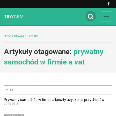
TIDYCRM
Toggl
navig
Strona Główna
Tematy
Artykuły otagowane:
prywatny
samochód w firmie a vat
TYTUŁ
Prywatny samochód w firmie a koszty uzyskania przychodów
2020-01-31