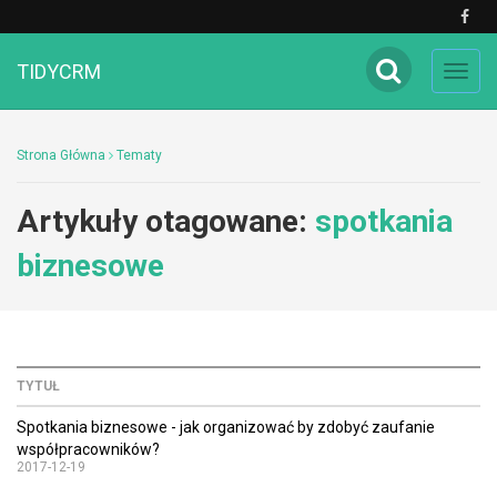
TIDYCRM
Toggl
navig
Strona Główna
Tematy
Artykuły otagowane:
spotkania
biznesowe
TYTUŁ
Spotkania biznesowe - jak organizować by zdobyć zaufanie
współpracowników?
2017-12-19