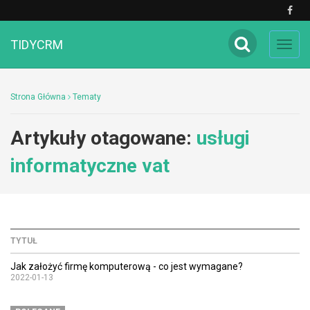
TIDYCRM
Toggl
navig
Strona Główna
Tematy
Artykuły otagowane:
usługi
informatyczne vat
TYTUŁ
Jak założyć firmę komputerową - co jest wymagane?
2022-01-13