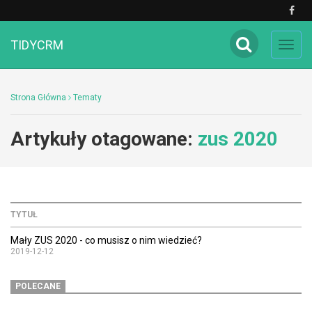
TIDYCRM
Toggl
navig
Strona Główna
Tematy
Artykuły otagowane:
zus 2020
TYTUŁ
Mały ZUS 2020 - co musisz o nim wiedzieć?
2019-12-12
POLECANE