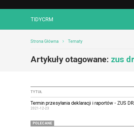
TIDYCRM
Strona Główna
Tematy
Artykuły otagowane:
zus d
TYTUŁ
Termin przesyłania deklaracji i raportów - ZUS D
2021-12-23
POLECANE