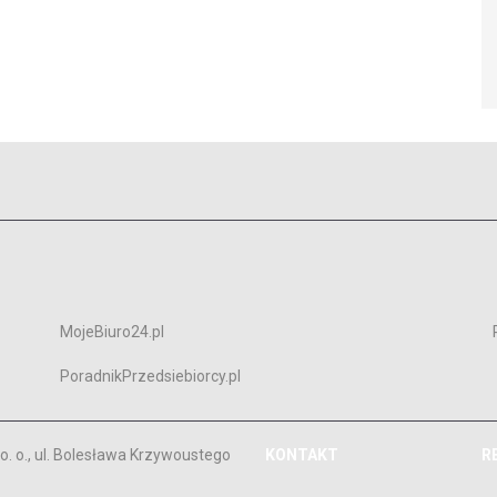
MojeBiuro24.pl
PoradnikPrzedsiebiorcy.pl
. o., ul. Bolesława Krzywoustego
KONTAKT
R