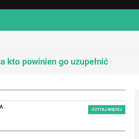
ra kto powinien go uzupełnić
RA
CZYTAJ WIĘCEJ