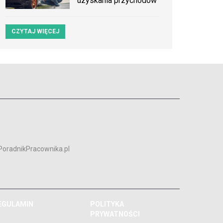
uzyskania przychodów
CZYTAJ WIĘCEJ
PoradnikPracownika.pl
EGULAMIN
POLITYKA
PRYWATNOŚCI