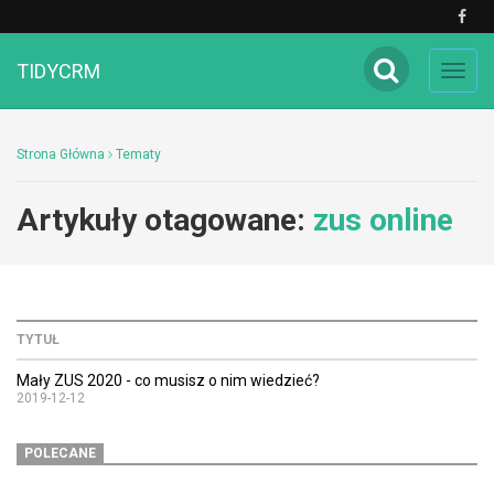
TIDYCRM
Toggl
navig
Strona Główna
Tematy
Artykuły otagowane:
zus online
TYTUŁ
Mały ZUS 2020 - co musisz o nim wiedzieć?
2019-12-12
POLECANE