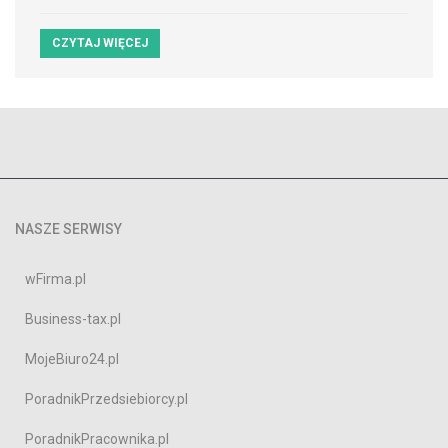
CZYTAJ WIĘCEJ
NASZE SERWISY
wFirma.pl
Business-tax.pl
MojeBiuro24.pl
PoradnikPrzedsiebiorcy.pl
PoradnikPracownika.pl