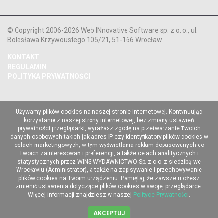
© Copyright 2006-2026 Web INnovative Software sp. z o. o., ul.
Bolesława Krzywoustego 105/21, 51-166 Wrocław
KONTAKT
REGULAMIN
POLITYKA PRYWATNOŚCI
Używamy plików cookies na naszej stronie internetowej. Kontynuując
korzystanie z naszej strony internetowej, bez zmiany ustawień
prywatności przeglądarki, wyrażasz zgodę na przetwarzanie Twoich
danych osobowych takich jak adres IP czy identyfikatory plików cookies w
celach marketingowych, w tym wyświetlania reklam dopasowanych do
Twoich zainteresowań i preferencji, a także celach analitycznych i
statystycznych przez WINS WYDAWNICTWO Sp. z o.o. z siedzibą we
Wrocławiu (Administrator), a także na zapisywanie i przechowywanie
plików cookies na Twoim urządzeniu. Pamiętaj, że zawsze możesz
zmienić ustawienia dotyczące plików cookies w swojej przeglądarce.
Więcej informacji znajdziesz w naszej
Polityce Prywatności
.
AKCEPTUJ