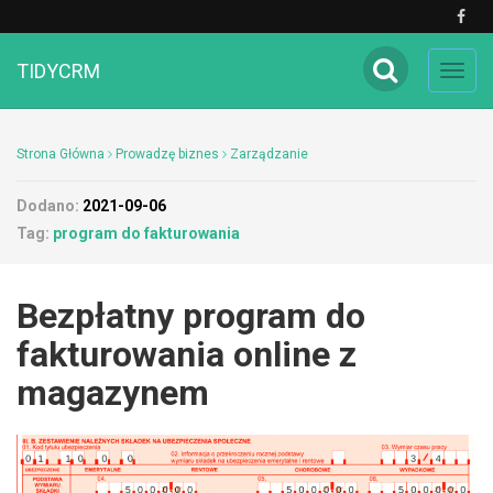
TIDYCRM
Toggl
navig
Strona Główna
Prowadzę biznes
Zarządzanie
Dodano:
2021-09-06
Tag:
program do fakturowania
Bezpłatny program do
fakturowania online z
magazynem