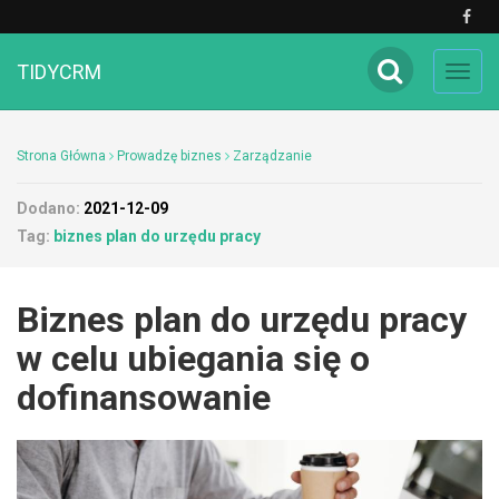
TIDYCRM
Toggl
navig
Strona Główna
Prowadzę biznes
Zarządzanie
Dodano:
2021-12-09
Tag:
biznes plan do urzędu pracy
Biznes plan do urzędu pracy
w celu ubiegania się o
dofinansowanie