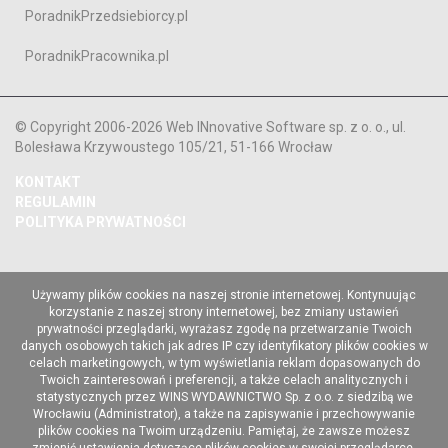
PoradnikPrzedsiebiorcy.pl
PoradnikPracownika.pl
© Copyright 2006-2026 Web INnovative Software sp. z o. o., ul.
Bolesława Krzywoustego 105/21, 51-166 Wrocław
KONTAKT
REGULAMIN
POLITYKA PRYWATNOŚCI
Używamy plików cookies na naszej stronie internetowej. Kontynuując
korzystanie z naszej strony internetowej, bez zmiany ustawień
prywatności przeglądarki, wyrażasz zgodę na przetwarzanie Twoich
danych osobowych takich jak adres IP czy identyfikatory plików cookies w
celach marketingowych, w tym wyświetlania reklam dopasowanych do
Twoich zainteresowań i preferencji, a także celach analitycznych i
statystycznych przez WINS WYDAWNICTWO Sp. z o.o. z siedzibą we
Wrocławiu (Administrator), a także na zapisywanie i przechowywanie
plików cookies na Twoim urządzeniu. Pamiętaj, że zawsze możesz