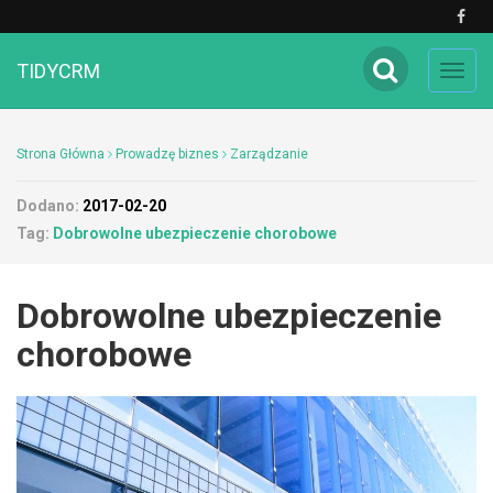
TIDYCRM
Toggl
navig
Strona Główna
Prowadzę biznes
Zarządzanie
Dodano:
2017-02-20
Tag:
Dobrowolne ubezpieczenie chorobowe
Dobrowolne ubezpieczenie
chorobowe