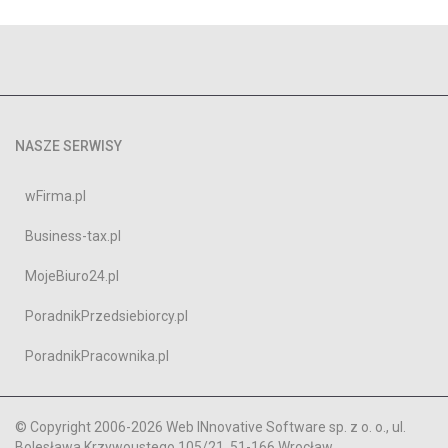
NASZE SERWISY
wFirma.pl
Business-tax.pl
MojeBiuro24.pl
PoradnikPrzedsiebiorcy.pl
PoradnikPracownika.pl
© Copyright 2006-2026 Web INnovative Software sp. z o. o., ul.
Bolesława Krzywoustego 105/21, 51-166 Wrocław