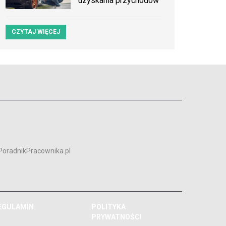
uzyskania przychodów
CZYTAJ WIĘCEJ
PoradnikPracownika.pl
EGULAMIN
POLITYKA
PRYWATNOŚCI