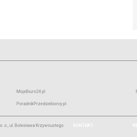
MojeBiuro24.pl
PoradnikPrzedsiebiorcy.pl
. o., ul. Bolesława Krzywoustego
KONTAKT
R