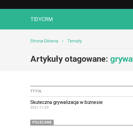
TIDYCRM
Strona Główna
Tematy
Artykuły otagowane:
grywal
TYTUŁ
Skuteczna grywalizacja w biznesie
2021-11-29
POLECANE