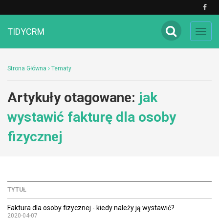
TIDYCRM
Toggl
navig
Strona Główna
Tematy
Artykuły otagowane:
jak
wystawić fakturę dla osoby
fizycznej
TYTUŁ
Faktura dla osoby fizycznej - kiedy należy ją wystawić?
2020-04-07