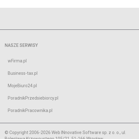
NASZE SERWISY
wFirma.pl
Business-tax.pl
MojeBiuro24.pl
PoradnikPrzedsiebiorcy.pl
PoradnikPracownika.pl
© Copyright 2006-2026 Web INnovative Software sp. z o. o., ul.
Bolesława Krzywoustego 105/21, 51-166 Wrocław