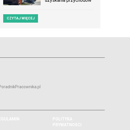
uzyskania przychodów
CZYTAJ WIĘCEJ
PoradnikPracownika.pl
EGULAMIN
POLITYKA
PRYWATNOŚCI