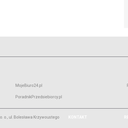
MojeBiuro24.pl
PoradnikPrzedsiebiorcy.pl
. o., ul. Bolesława Krzywoustego
KONTAKT
R