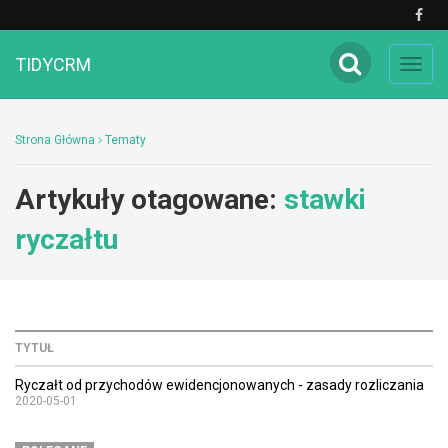
TIDYCRM
Toggl
navig
Strona Główna
Tematy
Artykuły otagowane:
stawki
ryczałtu
TYTUŁ
Ryczałt od przychodów ewidencjonowanych - zasady rozliczania
2020-05-01