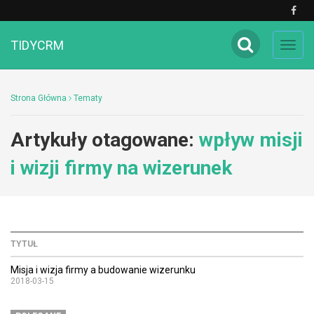
TIDYCRM
Toggl
navig
Strona Główna
Tematy
Artykuły otagowane:
wpływ misji
i wizji firmy na wizerunek
TYTUŁ
Misja i wizja firmy a budowanie wizerunku
2018-03-15